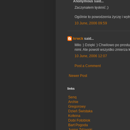
Anonymous said...
Zaczynałem tęsknić ;)
Ogólnie to powodzenia życzę i wytr
10 June, 2006 09:59
krwck
said...
Miło :) Dzięki :) Chwilowo po pros
nimi. Ale powoli wszystko zmierza 
10 June, 2006 12:07
Post a Comment
Newer Post
links
Senq
Archie
Gregorowy
Dzień Świstaka
Kofeina
Dobi Fotoblok
Bart Pogoda
Junior Żdżarski