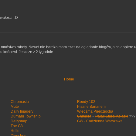
wałości! :D
tu mnóstwo roboty. Nawet nie bardzo mam czas na oglądanie blogów, a co dopiero r
ku końcowi. Jeszcze z 2 tygodnie.
Home
Chromasia
Roody 102
Mute
Pisane Bananem
Daily Imagery
Wiedźma Pierdziocha
Durham Township
Chimera
=
Pałac Starej Książki
???
Dailysnap
GW - Codzienna Warszawa
The G8
Hello
Diveshore