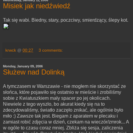
Wednesday, January 11, 2006
Misiek jak niedźwiedź
Tak się wabi. Biedny, stary, poczciwy, smierdzący, ślepy kot.
krwck
@
00:27
3 comments:
Monday, January 09, 2006
Służew nad Dolinką
A tymczasem w Warszawie - nie mogłem nie skorzystać ze
słońca, które pojawiło się ostatnio w mieście i zrobiliśmy
sobie z Kwiatuszkiem mały spacer po jej okolicach.
Niewiele z tego wyszło, bo akurat kiedy się na to
zdecydowaliśmy, światło zaczęło znikać, ale ogólnie było
miło :) Zawsze tak jest. Biegam z aparatem w plecaku i
zamiast robić zdjęcia w dzień, czekam na wieczór/zmrok... A
w ogóle to czasu coraz mniej. Zbliża się sesja, zaliczenia