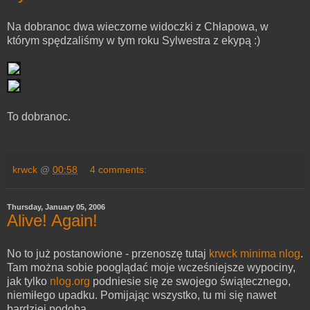
Na dobranoc dwa wieczorne widoczki z Chłapowa, w
którym spędzaliśmy w tym roku Sylwestra z ekypą :)
To dobranoc.
krwck
@
00:58
4 comments:
Thursday, January 05, 2006
Alive! Again!
No to już postanowione - przenoszę tutaj
krwck minima nlog
.
Tam można sobie pooglądać moje wcześniejsze wypociny,
jak tylko
nlog.org
podniesie się ze swojego świątecznego,
niemiłego upadku. Pomijając wszystko, tu mi się nawet
bardziej podoba.