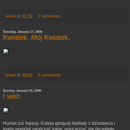
krwck
@
01:31
2 comments:
Tuesday, January 17, 2006
Kwiatek. Mój Kwiatek.
krwck
@
20:53
6 comments:
Sunday, January 15, 2006
I wish
Humor już lepszy. Kubas gorącej herbaty z dziurawca i
malin pomógł zwalczać katar, pora wziąć się do roboty...