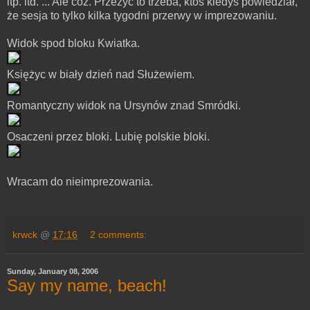
itp. itd. ... Ale cóż. Przeżyć to trzeba, ktoś kiedyś powiedział,
że sesja to tylko kilka tygodni przerwy w imprezowaniu.
Widok spod bloku Kwiatka.
Księżyc w biały dzień nad Służewiem.
Romantyczny widok na Ursynów znad Smródki.
Osaczeni przez bloki. Lubię polskie bloki.
Wracam do nieimprezowania.
krwck
@
17:16
2 comments:
Sunday, January 08, 2006
Say my name, beach!