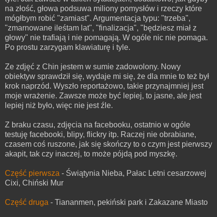
na złość, głowa podsuwa miliony pomysłów i rzeczy które
mógłbym robić "zamiast". Argumentacja typu: "trzeba",
"zmarnowane ileśtam lat", "finalizacja", "będziesz miał z
głowy" nie trafiają i nie pomagają. W ogóle nic nie pomaga.
Po prostu zarzygam klawiaturę i tyle.
Ze zdjęć z Chin jestem w sumie zadowolony. Nowy
obiektyw sprawdził się, wydaje mi się, że dla mnie to też był
krok naprzód. Wyszło reportażowo, takie przynajmniej jest
moje wrażenie. Zawsze może być lepiej, to jasne, ale jest
lepiej niż było, więc nie jest źle.
Z braku czasu, zdjęcia na facebooku, ostatnio w ogóle
testuję facebooki, blipy, flickry itp. Raczej nie obrabiane,
czasem coś ruszone, jak się skończy to o czym jest pierwszy
akapit, tak czy inaczej, to może pójdą pod myszkę.
Część pierwsza
- Świątynia Nieba, Pałac Letni cesarzowej
Cixi, Chiński Mur
Część druga
- Tiananmen, pekiński park i Zakazane Miasto