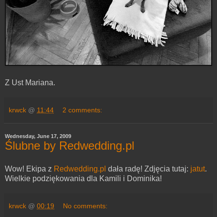
Z Ust Mariana.
krwck
@
11:44
2 comments:
Wednesday, June 17, 2009
Ślubne by Redwedding.pl
Wow! Ekipa z
Redwedding.pl
dała radę! Zdjęcia tutaj:
jatut
.
Wielkie podziękowania dla Kamili i Dominika!
krwck
@
00:19
No comments: