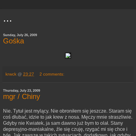
...
Sunday, July 26, 2009
Gośka
krwck
@
23:27
2 comments:
Thursday, July 23, 2009
mgr / Chiny
Nie. Tytuł jest mylący. Nie obroniłem się jeszcze. Staram się
coś dłubać, idzie to jak krew z nosa. Męczy mnie straszliwie.
Gdyby nie Kwiatek, ja sam dawno już bym to olał. Stany
depresyjno-maniakalne, źle się czuję, rzygać mi się chce i
tyle. Jak zawsze w takich sytuacjach, dodatkowo, jak gdyby