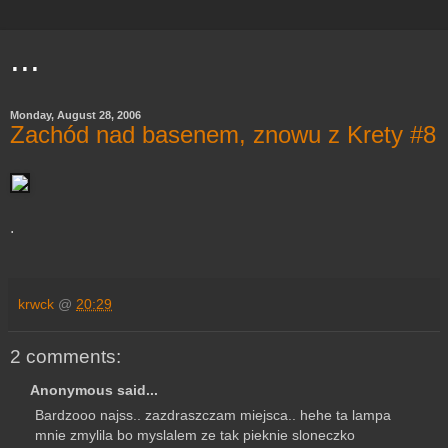
...
Monday, August 28, 2006
Zachód nad basenem, znowu z Krety #8
.
krwck
@
20:29
2 comments:
Anonymous said...
Bardzooo najss.. zazdraszczam miejsca.. hehe ta lampa
mnie zmylila bo myslalem ze tak pieknie sloneczko