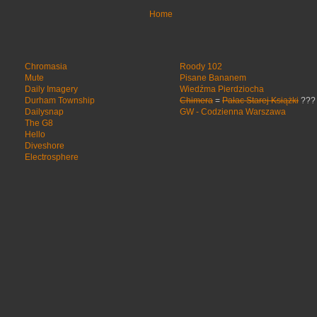
Home
Chromasia
Roody 102
Mute
Pisane Bananem
Daily Imagery
Wiedźma Pierdziocha
Durham Township
Chimera
=
Pałac Starej Książki
???
Dailysnap
GW - Codzienna Warszawa
The G8
Hello
Diveshore
Electrosphere