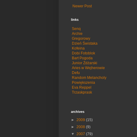
Newer Post
links
Senq
Archie
Gregorowy
Dzień Świstaka
Kofeina
Dobi Fotoblok
Bart Pogoda
Junior Żdżarski
Aries w Wejherowie
Defu
Random Melancholy
Powiększenia
Eva Reppel
Trzaskprask
archives
►
2009
(15)
►
2008
(9)
▼
2007
(79)