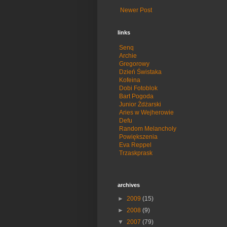
Newer Post
links
Senq
Archie
Gregorowy
Dzień Świstaka
Kofeina
Dobi Fotoblok
Bart Pogoda
Junior Żdżarski
Aries w Wejherowie
Defu
Random Melancholy
Powiększenia
Eva Reppel
Trzaskprask
archives
►
2009
(15)
►
2008
(9)
▼
2007
(79)