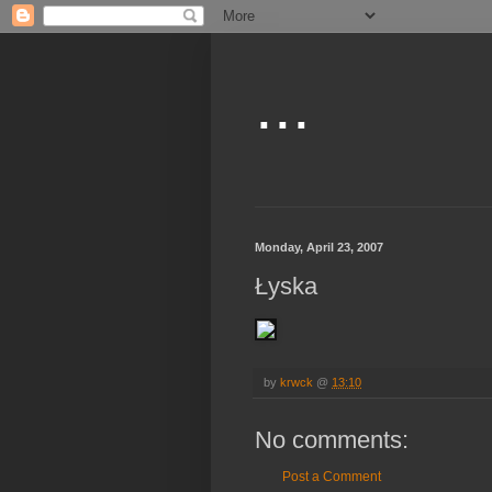
...
Monday, April 23, 2007
Łyska
by
krwck
@
13:10
No comments:
Post a Comment