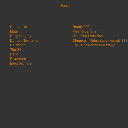
Home
Chromasia
Roody 102
Mute
Pisane Bananem
Daily Imagery
Wiedźma Pierdziocha
Durham Township
Chimera
=
Pałac Starej Książki
???
Dailysnap
GW - Codzienna Warszawa
The G8
Hello
Diveshore
Electrosphere