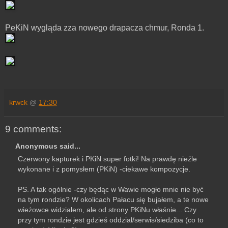
PeKiN wygląda zza nowego drapacza chmur, Ronda 1.
krwck
@
17:30
9 comments:
Anonymous said...
Czerwony kapturek i PKiN super fotki! Na prawdę nieźle
wykonane i z pomysłem (PKiN) -ciekawe kompozycje.
PS. A tak ogólnie -czy będąc w Wawie mogło mnie nie być
na tym rondzie? W okolicach Pałacu się bujałem, a te nowe
wieżowce widziałem, ale od strony PKiNu właśnie... Czy
przy tym rondzie jest gdzieś oddział/serwis/siedziba (co to