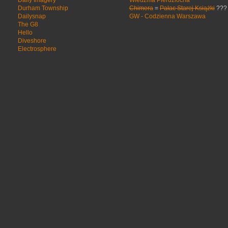
Durham Township
Chimera
=
Pałac Starej Książki
???
Dailysnap
GW - Codzienna Warszawa
The G8
Hello
Diveshore
Electrosphere