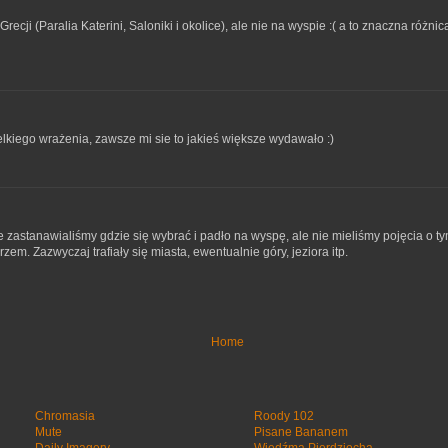
ecji (Paralia Katerini, Saloniki i okolice), ale nie na wyspie :( a to znaczna różnic
ielkiego wrażenia, zawsze mi sie to jakieś większe wydawało :)
 zastanawialiśmy gdzie się wybrać i padło na wyspę, ale nie mieliśmy pojęcia o tym
em. Zazwyczaj trafiały się miasta, ewentualnie góry, jeziora itp.
Home
Chromasia
Roody 102
Mute
Pisane Bananem
Daily Imagery
Wiedźma Pierdziocha