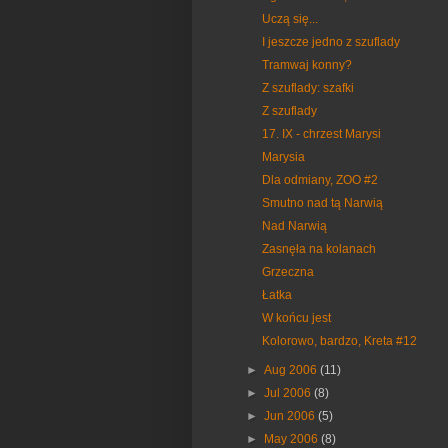
Uczą się...
I jeszcze jedno z szuflady
Tramwaj konny?
Z szuflady: szafki
Z szuflady
17. IX - chrzest Marysi
Marysia
Dla odmiany, ZOO #2
Smutno nad tą Narwią
Nad Narwią
Zasnęła na kolanach
Grzeczna
Łatka
W końcu jest
Kolorowo, bardzo, Kreta #12
►
Aug 2006
(11)
►
Jul 2006
(8)
►
Jun 2006
(5)
►
May 2006
(8)