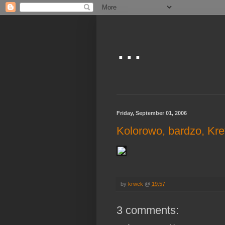
...
Friday, September 01, 2006
Kolorowo, bardzo, Kre
by
krwck
@
19:57
3 comments: