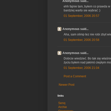
Anonymous said...
ehh fajnie tam, byłem co prawda w Gr
bardziej warto sie wybrać :)
01 September, 2006 20:57
Anonymous said...
Aha, sam olimp tez nie robi zbyt w
01 September, 2006 20:58
Anonymous said...
Dobrze wiedzieć. Bo tak się właśnie
życiu byłem nad jakimś ciepłym morz
01 September, 2006 21:04
Post a Comment
Newer Post
links
Senq
Archie
Gregorowy