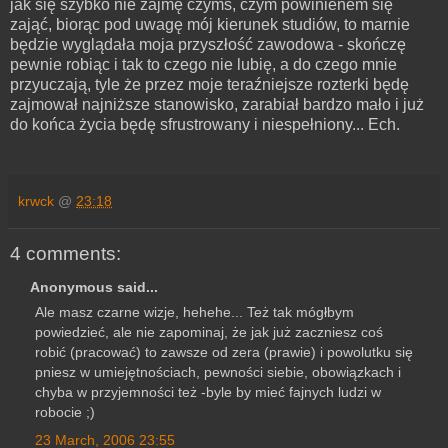
jak się szybko nie zajmę czymś, czym powinienem się
zająć, biorąc pod uwagę mój kierunek studiów, to marnie
będzie wyglądała moja przyszłość zawodowa - skończę
pewnie robiąc i tak to czego nie lubię, a do czego mnie
przyuczają, tyle że przez moje teraźniejsze rozterki będę
zajmował najniższe stanowisko, zarabiał bardzo mało i już
do końca życia będę sfrustrowany i niespełniony... Ech.
krwck
@
23:18
4 comments:
Anonymous said...
Ale masz czarne wizje, hehehe... Też tak mógłbym
powiedzieć, ale nie zapominaj, że jak już zaczniesz coś
robić (pracować) to zawsze od zera (prawie) i powolutku się
pniesz w umiejętnościach, pewności siebie, obowiązkach i
chyba w przyjemności też -byle by mieć fajnych ludzi w
robocie ;)
23 March, 2006 23:55