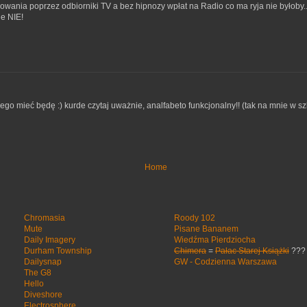
zowania poprzez odbiorniki TV a bez hipnozy wpłat na Radio co ma ryja nie byłoby
e NIE!
iego mieć będę :) kurde czytaj uważnie, analfabeto funkcjonalny!! (tak na mnie w s
Home
Chromasia
Roody 102
Mute
Pisane Bananem
Daily Imagery
Wiedźma Pierdziocha
Durham Township
Chimera
=
Pałac Starej Książki
???
Dailysnap
GW - Codzienna Warszawa
The G8
Hello
Diveshore
Electrosphere