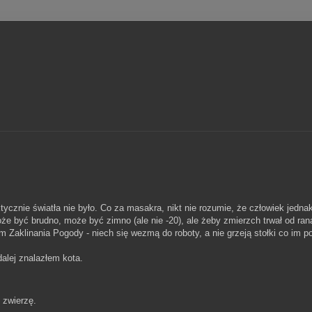
tycznie światła nie było. Co za masakra, nikt nie rozumie, że człowiek jednak
e być brudno, może być zimno (ale nie -20), ale żeby zmierzch trwał od ran
em Zaklinania Pogody - niech się wezmą do roboty, a nie grzeją stołki co im 
dalej znalazłem kota.
 zwierzę.