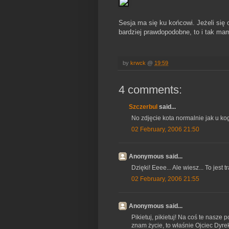
Sesja ma się ku końcowi. Jeżeli się 
bardziej prawdopodobne, to i tak mam
by
krwck
@
19:59
4 comments:
Szczerbul
said...
No zdjęcie kota normalnie jak u kog
02 February, 2006 21:50
Anonymous said...
Dzięki! Eeee... Ale wiesz... To jest tr
02 February, 2006 21:55
Anonymous said...
Pikietuj, pikietuj! Na coś te nasze 
znam życie, to właśnie Ojciec Dyre