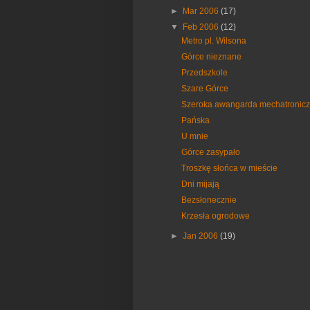
►
Mar 2006
(17)
▼
Feb 2006
(12)
Metro pl. Wilsona
Górce nieznane
Przedszkole
Szare Górce
Szeroka awangarda mechatronic
Pańska
U mnie
Górce zasypało
Troszkę słońca w mieście
Dni mijają
Bezsłonecznie
Krzesła ogrodowe
►
Jan 2006
(19)