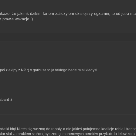
okaże, że jakimś dzikim fartem zaliczyłem dzisiejszy egzamin, to od jutra ma
 prawie wakacje :)
oś z ekipy z NP :) A garbusa to ja takiego bede mial kiedys!
abant :)
podatki idą! Niech się wezmą do roboty, a nie jakieś potajemne koalicje robią i trans
ktor stoi za brakiem słońca, by szeregi moherowych beretów przykuć do telewizor