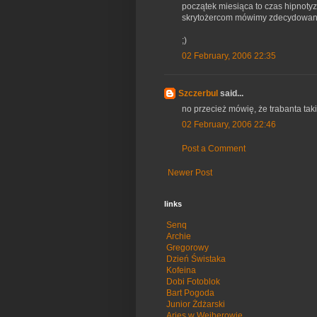
początek miesiąca to czas hipnoty
skrytożercom mówimy zdecydowan
;)
02 February, 2006 22:35
Szczerbul
said...
no przecież mówię, że trabanta tak
02 February, 2006 22:46
Post a Comment
Newer Post
links
Senq
Archie
Gregorowy
Dzień Świstaka
Kofeina
Dobi Fotoblok
Bart Pogoda
Junior Żdżarski
Aries w Wejherowie